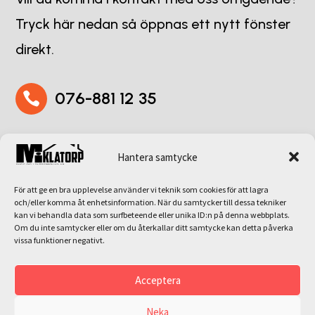
Tryck här nedan så öppnas ett nytt fönster
direkt.
076-881 12 35

miklatorp911@hotmail.com

Hantera samtycke
För att ge en bra upplevelse använder vi teknik som cookies för att lagra
och/eller komma åt enhetsinformation. När du samtycker till dessa tekniker
Adress
kan vi behandla data som surfbeteende eller unika ID:n på denna webbplats.
Om du inte samtycker eller om du återkallar ditt samtycke kan detta påverka
vissa funktioner negativt.
Flyinge 911, 247 93 Flyinge

Acceptera
Neka