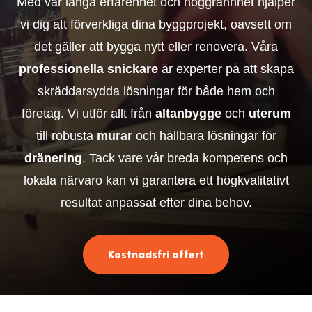
Med vår långa erfarenhet och noggrannhet hjälper
vi dig att förverkliga dina byggprojekt, oavsett om
det gäller att bygga nytt eller renovera. Våra
professionella snickare
är experter på att skapa
skräddarsydda lösningar för både hem och
företag. Vi utför allt från
altanbygge
och
uterum
till robusta
murar
och hållbara lösningar för
dränering
. Tack vare vår breda kompetens och
lokala närvaro kan vi garantera ett högkvalitativt
resultat anpassat efter dina behov.
Kostnadsfri offert