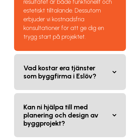
resultatet är både funktionellt och
estetiskt tilltalande. Dessutom
erbjuder vi kostnadsfria
konsultationer för att ge dig en
trygg start på projektet.
Vad kostar era tjänster
som byggfirma i Eslöv?
Kan ni hjälpa till med
planering och design av
byggprojekt?