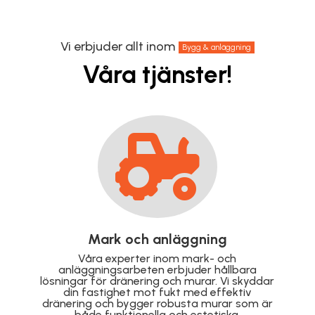
Vi erbjuder allt inom
Bygg & anläggning
Våra tjänster!

Takrenovering
Förläng livslängden på ditt tak med vår
professionella takrenovering. Vi reparerar och
r
förnyar taket för att säkerställa hållbarhet,
skydd och ett snyggt resultat som håller
över tid.