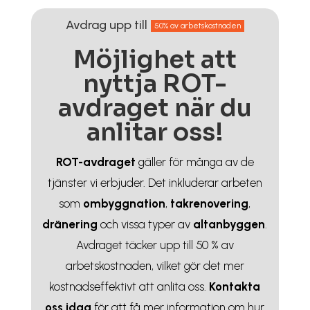
Avdrag upp till
50% av arbetskostnaden
Möjlighet att
nyttja ROT-
avdraget när du
anlitar oss!
ROT-avdraget
gäller för många av de
tjänster vi erbjuder. Det inkluderar arbeten
som
ombyggnation
,
takrenovering
,
dränering
och vissa typer av
altanbyggen
.
Avdraget täcker upp till 50 % av
arbetskostnaden, vilket gör det mer
kostnadseffektivt att anlita oss.
Kontakta
oss idag
för att få mer information om hur