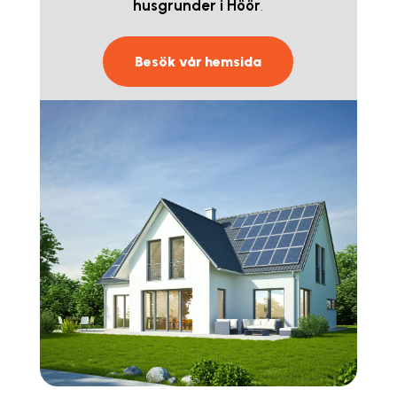
husgrunder i Höör
.
Besök vår hemsida