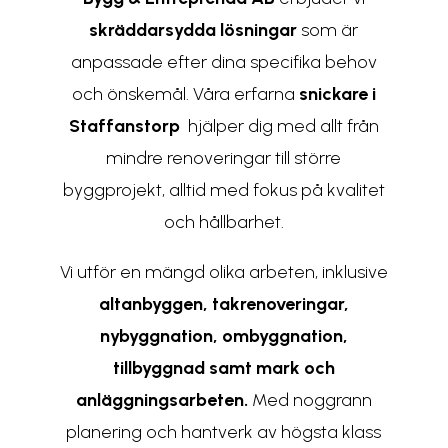
skräddarsydda lösningar
som är
anpassade efter dina specifika behov
och önskemål. Våra erfarna
snickare i
Staffanstorp
hjälper dig med allt från
mindre renoveringar till större
byggprojekt, alltid med fokus på kvalitet
och hållbarhet.
Vi utför en mängd olika arbeten, inklusive
altanbyggen
,
takrenoveringar
,
nybyggnation
,
ombyggnation
,
tillbyggnad samt
mark och
anläggningsarbeten
.
Med noggrann
planering och hantverk av högsta klass