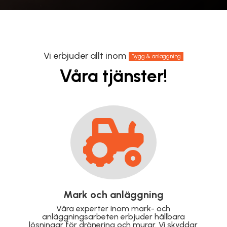
Vi erbjuder allt inom
Bygg & anläggning
Våra tjänster!

Takrenovering
Förläng livslängden på ditt tak med vår
professionella takrenovering. Vi reparerar och
r
förnyar taket för att säkerställa hållbarhet,