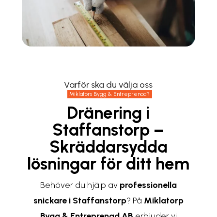
Varför ska du välja oss
Miklators Bygg & Entreprenad?
Dränering i
Staffanstorp –
Skräddarsydda
lösningar för ditt hem
Behöver du hjälp av
professionella
snickare i Staffanstorp
? På
Miklatorp
Bygg & Entreprenad AB
erbjuder vi