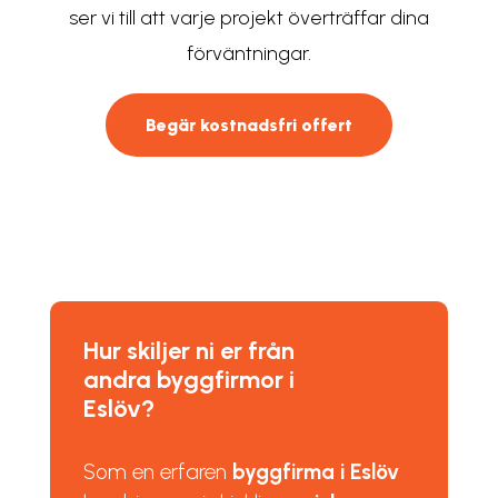
ser vi till att varje projekt överträffar dina
förväntningar.
Begär kostnadsfri offert
Hur skiljer ni er från
andra byggfirmor i
Eslöv?
Som en erfaren
byggfirma i Eslöv