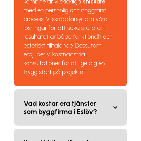
kombinerar vi skickliga
snickare
med en personlig och noggrann
process. Vi skräddarsyr alla våra
lösningar för att säkerställa att
resultatet är både funktionellt och
estetiskt tilltalande. Dessutom
erbjuder vi kostnadsfria
konsultationer för att ge dig en
trygg start på projektet.
Vad kostar era tjänster
som byggfirma i Eslöv?