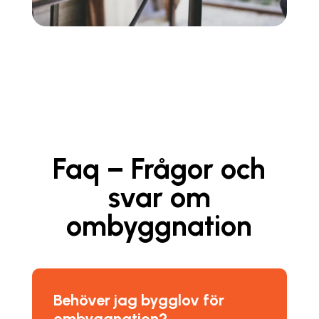
Faq – Frågor och
svar om
ombyggnation
Behöver jag bygglov för
ombyggnation?