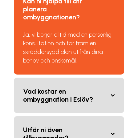
Kan ni hjälpa till att
planera
ombyggnationen?
Ja, vi börjar alltid med en personlig
konsultation och tar fram en
skräddarsydd plan utifrån dina
behov och önskemål.
Vad kostar en
ombyggnation i Eslöv?
Utför ni även
tillbyggnader?