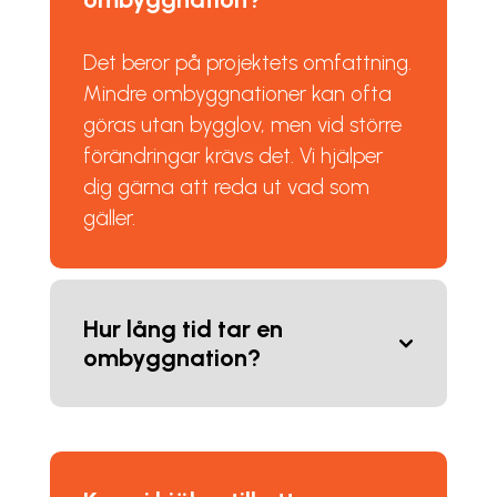
Det beror på projektets omfattning.
Mindre ombyggnationer kan ofta
göras utan bygglov, men vid större
förändringar krävs det. Vi hjälper
dig gärna att reda ut vad som
gäller.
Hur lång tid tar en
ombyggnation?