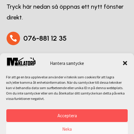
Tryck här nedan så öppnas ett nytt fönster
direkt.
076-881 12 35

miklatorp911@hotmail.com

Hantera samtycke
För att ge en bra upplevelse använder vi teknik som cookies för att lagra
och/eller komma åt enhetsinformation. När du samtycker till dessa tekniker
Adress
kan vi behandla data som surfbeteende eller unika ID:n på denna webbplats.
Om du inte samtycker eller om du återkallar ditt samtycke kan detta påverka
vissa funktioner negativt.
Flyinge 911, 247 93 Flyinge

Acceptera
Neka