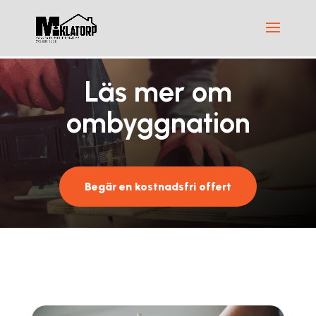
Läs mer om
ombyggnation
Begär en kostnadsfri offert