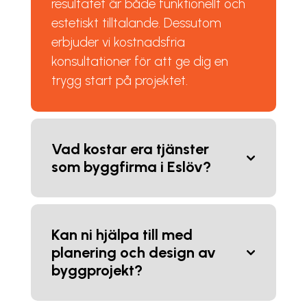
resultatet är både funktionellt och
estetiskt tilltalande. Dessutom
erbjuder vi kostnadsfria
konsultationer för att ge dig en
trygg start på projektet.
Vad kostar era tjänster
som byggfirma i Eslöv?
Kan ni hjälpa till med
planering och design av
byggprojekt?