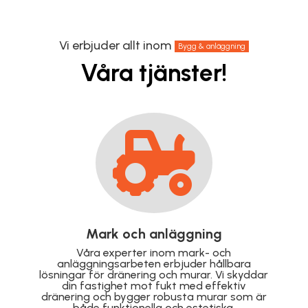
Vi erbjuder allt inom
Bygg & anläggning
Våra tjänster!

Takrenovering
Förläng livslängden på ditt tak med vår
professionella takrenovering. Vi reparerar och
r
förnyar taket för att säkerställa hållbarhet,
skydd och ett snyggt resultat som håller
över tid.