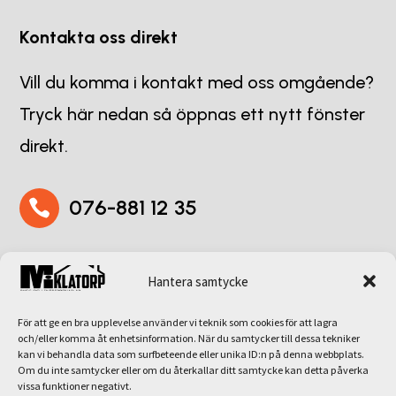
Kontakta oss direkt
Vill du komma i kontakt med oss omgående?
Tryck här nedan så öppnas ett nytt fönster
direkt.
076-881 12 35

miklatorp911@hotmail.com

Hantera samtycke
För att ge en bra upplevelse använder vi teknik som cookies för att lagra
och/eller komma åt enhetsinformation. När du samtycker till dessa tekniker
Adress
kan vi behandla data som surfbeteende eller unika ID:n på denna webbplats.
Om du inte samtycker eller om du återkallar ditt samtycke kan detta påverka
vissa funktioner negativt.