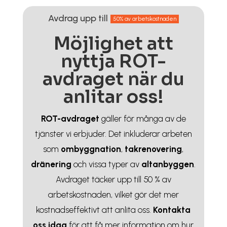
Avdrag upp till
50% av arbetskostnaden
Möjlighet att
nyttja ROT-
avdraget när du
anlitar oss!
ROT-avdraget
gäller för många av de
tjänster vi erbjuder. Det inkluderar arbeten
som
ombyggnation
,
takrenovering
,
dränering
och vissa typer av
altanbyggen
.
Avdraget täcker upp till 50 % av
arbetskostnaden, vilket gör det mer
kostnadseffektivt att anlita oss.
Kontakta
oss idag
för att få mer information om hur