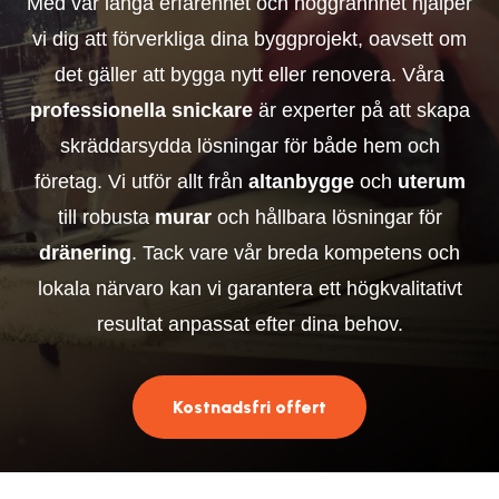
Med vår långa erfarenhet och noggrannhet hjälper
vi dig att förverkliga dina byggprojekt, oavsett om
det gäller att bygga nytt eller renovera. Våra
professionella snickare
är experter på att skapa
skräddarsydda lösningar för både hem och
företag. Vi utför allt från
altanbygge
och
uterum
till robusta
murar
och hållbara lösningar för
dränering
. Tack vare vår breda kompetens och
lokala närvaro kan vi garantera ett högkvalitativt
resultat anpassat efter dina behov.
Kostnadsfri offert