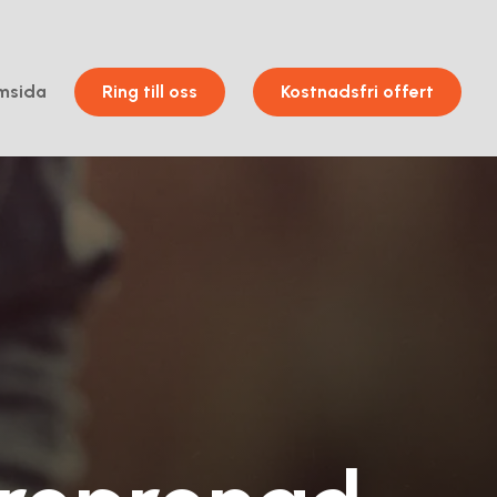
msida
Ring till oss
Kostnadsfri offert