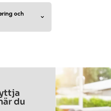
nering och
yttja
när du