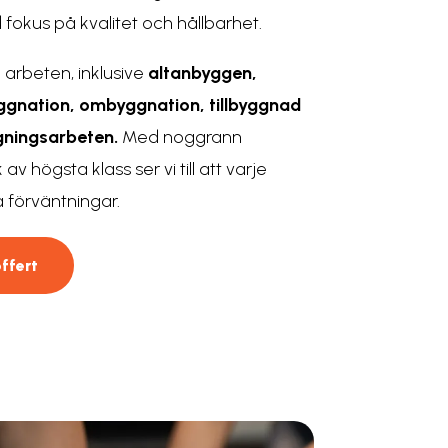
 fokus på kvalitet och hållbarhet.
 arbeten, inklusive
altanbyggen
,
ggnation
,
ombyggnation
, tillbyggnad
gningsarbeten
.
Med noggrann
v högsta klass ser vi till att varje
a förväntningar.
ffert