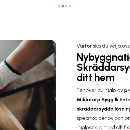
Varför ska du välja oss
Nybyggnatio
Skräddarsyd
ditt hem
Behöver du hjälp av
pr
Miklatorp Bygg & Ent
skräddarsydda lösnin
specifika behov och ö
hjälper dig med allt frå