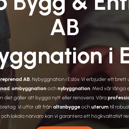
p Bygg & En
AB
ggnation i 
treprenad AB
, Nybyggnation i Eslöv. Vi erbjuder ett brett 
gnad
,
ombyggnation
och
nybyggnation
. Med vår långa 
m det gäller att bygga nytt eller renovera. Våra
professi
tag. Vi utför allt från
altanbygge
och
uterum
till robu
h lokala närvaro kan vi garantera ett högkvalitativt re