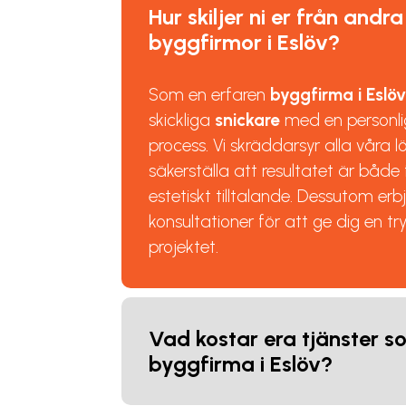
Hur skiljer ni er från andra
byggfirmor i Eslöv?
Som en erfaren
byggfirma i Eslö
skickliga
snickare
med en personl
process. Vi skräddarsyr alla våra l
säkerställa att resultatet är både 
estetiskt tilltalande. Dessutom erb
konsultationer för att ge dig en tr
projektet.
Vad kostar era tjänster s
byggfirma i Eslöv?