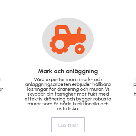

Takrenovering
Förläng livslängden på ditt tak med vår
V
professionella takrenovering. Vi reparerar
och förnyar taket för att säkerställa
hållbarhet, skydd och ett snyggt resultat
som håller över tid.
Läs mer