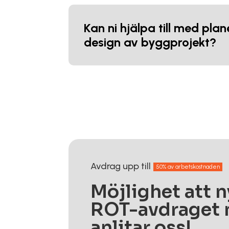
Kan ni hjälpa till med pla
design av byggprojekt?
Avdrag upp till
50% av arbetskostnaden
Möjlighet att n
ROT-avdraget 
anlitar oss!