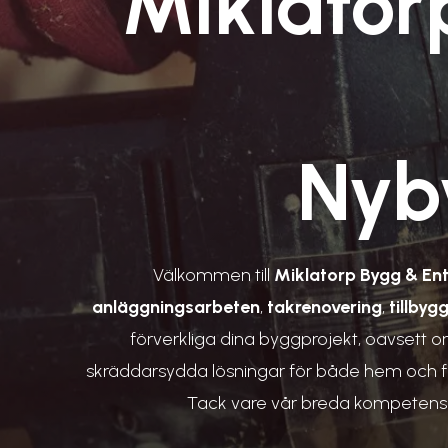
Miklator
Nyby
Välkommen till
Miklatorp Bygg & En
anläggningsarbeten
,
takrenovering
,
tillbyg
förverkliga dina byggprojekt, oavsett o
skräddarsydda lösningar för både hem och före
Tack vare vår breda kompetens oc