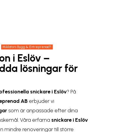
Miklators Bygg & Entreprenad?
n i Eslöv –
da lösningar för
ofessionella snickare i Eslöv
? På
reprenad AB
erbjuder vi
gar
som är anpassade efter dina
nskemål. Våra erfarna
snickare i Eslöv
n mindre renoveringar till större