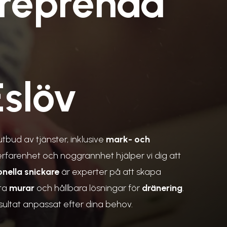
treprenad
Eslöv
utbud av tjänster, inklusive
mark- och
erfarenhet och noggrannhet hjälper vi dig att
onella snickare
är experter på att skapa
sta
murar
och hållbara lösningar för
dränering
.
sultat anpassat efter dina behov.