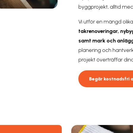
byggprojekt, alltid med
Vi utför en mängd olika
takrenoveringar
,
nyby
samt
mark och anläg
planering och hantverk a
projekt överträffar din
Begär kostnadsfri o