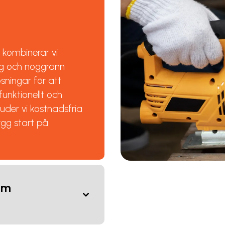
v
kombinerar vi
ig och noggrann
ösningar för att
funktionellt och
juder vi kostnadsfria
ygg start på
om